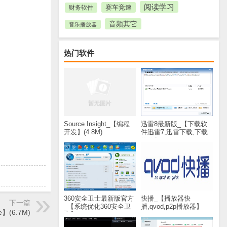
阅读学习
赛车竞速
财务软件
音频其它
音乐播放器
热门软件
Source Insight_【编程
迅雷8最新版_【下载软
开发】(4.8M)
件迅雷7,迅雷下载,下载
软件】(28.8M)
360安全卫士最新版官方
快播_【播放器快
下一篇
_【系统优化360安全卫
播,qvod,p2p播放器】
】(6.7M)
士】(60.2M)
(30.9M)