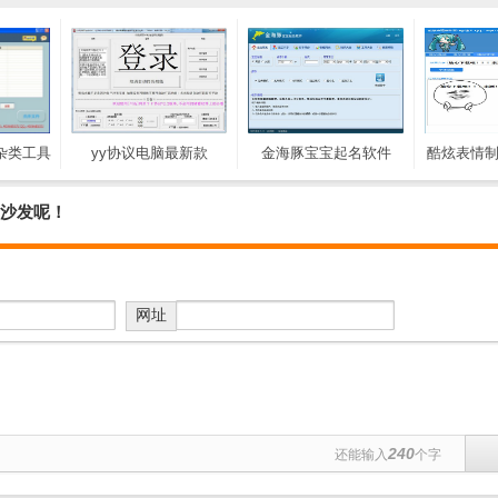
【杂类工具
yy协议电脑最新款
金海豚宝宝起名软件
酷炫表情制
,pdf合
2019_【杂类工具网页yy
_【杂类工具金海豚宝宝
工具酷炫
M)
协议】(1.5M)
起名软件,取名软件】
(6
坐沙发呢！
(5.2M)
网址
240
还能输入
个字