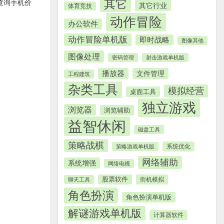
其它
查询手机价
其它行业
体育竞技
动作冒险
办公软件
动作冒险单机版
即时战略
图像其他
图像处理
密码管理
射击游戏单机版
播放器
文件管理
工程建筑
杂类工具
模拟经营
桌面工具
独立游戏
浏览器
浏览辅助
益智休闲
磁盘工具
策略战棋
系统优化
策略游戏单机版
网络辅助
系统增强
网络电视
股票软件
街机模拟
聊天工具
角色扮演
角色扮演单机版
解谜游戏单机版
计算器软件