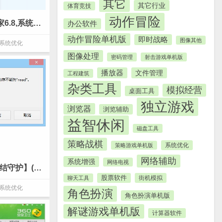
其它
其它行业
体育竞技
动作冒险
qq管家6.8_【系统优化qq管家6.8,系统优化】(7.7M)
办公软件
动作冒险单机版
即时战略
图像其他
系统优化
图像处理
密码管理
射击游戏单机版
播放器
文件管理
工程建筑
杂类工具
模拟经营
桌面工具
独立游戏
浏览器
浏览辅助
益智休闲
磁盘工具
策略战棋
系统优化
策略游戏单机版
网络辅助
系统增强
网络电视
冰结守护2014_【系统优化冰结守护】(1.4M)
股票软件
街机模拟
聊天工具
系统优化
角色扮演
角色扮演单机版
解谜游戏单机版
计算器软件