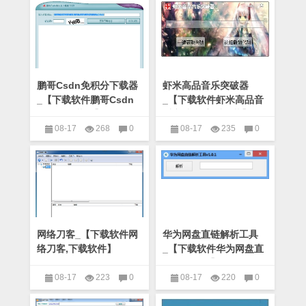
鹏哥Csdn免积分下载器
虾米高品音乐突破器
_【下载软件鹏哥Csdn
_【下载软件虾米高品音
免积分下载器】(60KB)
乐突破器,音乐下载】
(831KB)
08-17
268
0
08-17
235
0
下载软件
下载软件
网络刀客_【下载软件网
华为网盘直链解析工具
络刀客,下载软件】
_【下载软件华为网盘直
(1.9M)
链解析工具】(145KB)
08-17
223
0
08-17
220
0
下载软件
下载软件