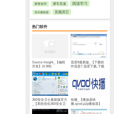
阅读学习
赛车竞速
财务软件
音频其它
音乐播放器
热门软件
Source Insight_【编程
迅雷8最新版_【下载软
开发】(4.8M)
件迅雷7,迅雷下载,下载
软件】(28.8M)
360安全卫士最新版官方
快播_【播放器快
_【系统优化360安全卫
播,qvod,p2p播放器】
士】(60.2M)
(30.9M)