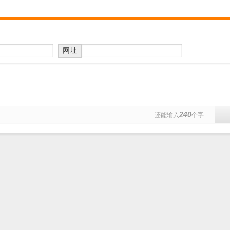
网址
240
还能输入
个字