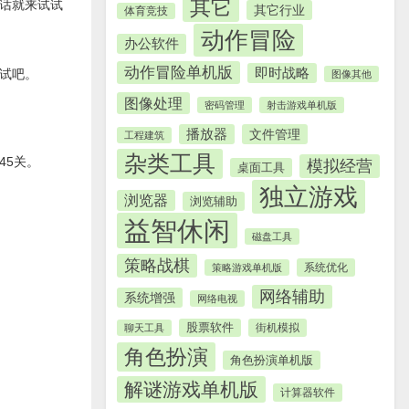
其它
话就来试试
其它行业
体育竞技
动作冒险
办公软件
动作冒险单机版
即时战略
试吧。
图像其他
图像处理
密码管理
射击游戏单机版
播放器
文件管理
工程建筑
杂类工具
45关。
模拟经营
桌面工具
独立游戏
浏览器
浏览辅助
益智休闲
磁盘工具
策略战棋
系统优化
策略游戏单机版
网络辅助
系统增强
网络电视
股票软件
街机模拟
聊天工具
角色扮演
角色扮演单机版
解谜游戏单机版
计算器软件