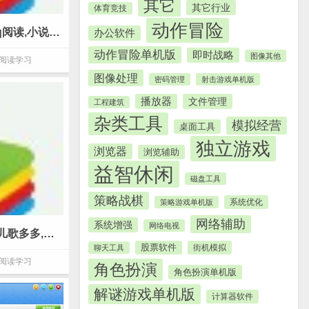
其它
其它行业
体育竞技
动作冒险
qq阅读电脑版_【阅读学习qq阅读,小说阅读器】(15.5M)
办公软件
动作冒险单机版
即时战略
图像其他
阅读学习
图像处理
密码管理
射击游戏单机版
播放器
文件管理
工程建筑
杂类工具
模拟经营
桌面工具
独立游戏
浏览器
浏览辅助
益智休闲
磁盘工具
策略战棋
系统优化
策略游戏单机版
网络辅助
系统增强
网络电视
儿歌多多电脑版_【阅读学习儿歌多多,儿童学习软件】(11M)
股票软件
街机模拟
聊天工具
阅读学习
角色扮演
角色扮演单机版
解谜游戏单机版
计算器软件