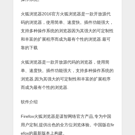
火狐浏览器2016官方火狐浏览器是一款开放源代
码的浏览器，使用简单、速度快。插件功能强大，
支持多种操作系统的浏览器因为其强大的可定制性
和丰富的扩展程序而成为最有个性的浏览器.最可
靠的下载
火狐浏览器是一款开放源代码的浏览器，使用简
单、速度快。插件功能强大，支持多种操作系统的
浏览器,因为其强大的可定制性和丰富的扩展程序
而成为最有个性的浏览器.
软件介绍
Firefox火狐浏览器是谋智网络官方产品,专为中国
用户定制,提供出色的全方位浏览体验。中国版在fir
efox的最新版本上构建。