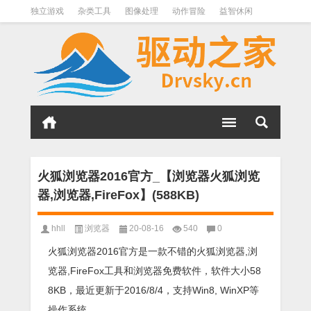
独立游戏
杂类工具
图像处理
动作冒险
益智休闲
办公软件
QQ其它
下载软件
文件管理
其它
软件分类
火狐浏览器2016官方_【浏览器火狐浏览
器,浏览器,FireFox】(588KB)
hhll
浏览器
20-08-16
540
0
火狐浏览器2016官方是一款不错的火狐浏览器,浏
览器,FireFox工具和浏览器免费软件，软件大小58
8KB，最近更新于2016/8/4，支持Win8, WinXP等
操作系统。