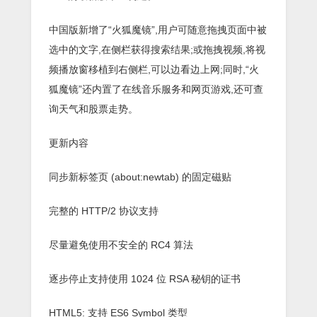
中国版新增了“火狐魔镜”,用户可随意拖拽页面中被
选中的文字,在侧栏获得搜索结果;或拖拽视频,
将视
频播放窗移植到右侧栏,可以边看边上网;同时,“火
狐魔镜”还内置了在线音乐服务和网页游戏,还可查
询天气和股票走势。
更新内容
同步新标签页 (about:newtab) 的固定磁贴
完整的 HTTP/2 协议支持
尽量避免使用不安全的 RC4 算法
逐步停止支持使用 1024 位 RSA 秘钥的证书
HTML5: 支持 ES6 Symbol 类型