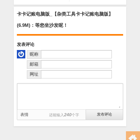
类工具金海豚宝宝起名软
具酷炫表情制作器】
件,取名软件】(5.2M)
(666KB)
卡卡记账电脑版_【杂类工具卡卡记账电脑版】
(6.9M)：等您坐沙发呢！
发表评论
昵称
邮箱
网址
表情
240
还能输入
个字