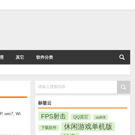
理
其它
软件分类
请输入搜索内容
标签云
n7, Wi
FPS射击
QQ其它
qq表情
休闲游戏单机版
下载软件