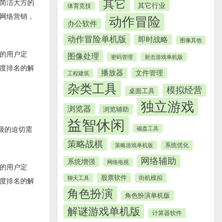
其它
简洁大方的
其它行业
体育竞技
网络营销，
动作冒险
办公软件
动作冒险单机版
即时战略
图像其他
的用户定
图像处理
密码管理
射击游戏单机版
度排名的解
播放器
文件管理
工程建筑
杂类工具
模拟经营
桌面工具
独立游戏
浏览器
浏览辅助
益智休闲
磁盘工具
级的迫切需
策略战棋
系统优化
策略游戏单机版
网络辅助
系统增强
网络电视
的用户定
股票软件
街机模拟
聊天工具
度排名的解
角色扮演
角色扮演单机版
解谜游戏单机版
计算器软件