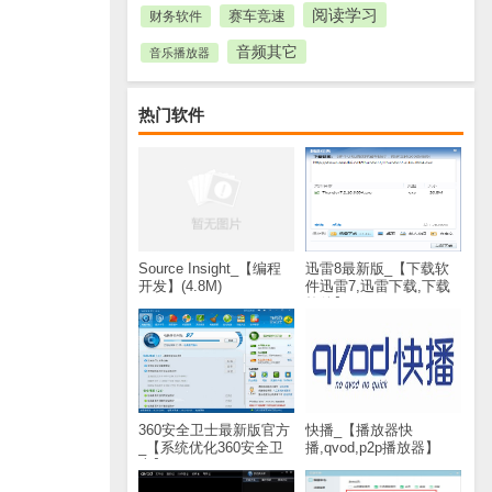
阅读学习
赛车竞速
财务软件
音频其它
音乐播放器
热门软件
Source Insight_【编程
迅雷8最新版_【下载软
开发】(4.8M)
件迅雷7,迅雷下载,下载
软件】(28.8M)
360安全卫士最新版官方
快播_【播放器快
_【系统优化360安全卫
播,qvod,p2p播放器】
士】(60.2M)
(30.9M)