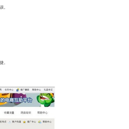
误。
捷。