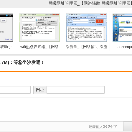
晨曦网址管理器_【网络辅助 晨曦网址管理器】(
领取助手
wifi热点设置器_【网络
涨流量_【网络辅助 涨流
ashampo
嘀打车红
辅助 wifi热点设置器】
量】(1.2M)
accelera
.0M)
(113KB)
_【网络辅助 
.7M)：等您坐沙发呢！
internet 
(6
网址
240
还能输入
个字