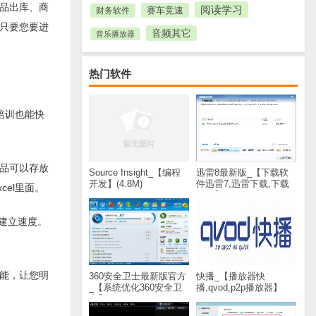
品出库、商
阅读学习
赛车竞速
财务软件
只要您要进
音频其它
音乐播放器
热门软件
培训也能快
商品可以存放
Source Insight_【编程
迅雷8最新版_【下载软
开发】(4.8M)
件迅雷7,迅雷下载,下载
el里面。
软件】(28.8M)
的建立速度。
功能，让您明
360安全卫士最新版官方
快播_【播放器快
_【系统优化360安全卫
播,qvod,p2p播放器】
士】(60.2M)
(30.9M)