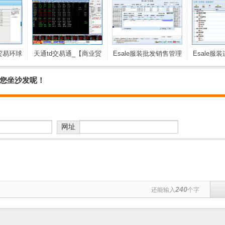
贸易环球
天通td交易通_【商业贸
Esale服装批发销售管理
Esale服
56M)
易天通td交易通,贵重金
软件_【商业贸易Esale
理软件_
属】(811KB)
服装批发销售管理软
Esale服
等您坐沙发呢！
件】(46.9M)
理软件】(
网址
240
还能输入
个字