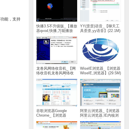
库功能，支持
快播3.5不升级版_【播放
YY(歪歪)语音_【聊天工
器qvod,快播,万能播放
具歪歪,yy语音】(22.1M)
器,快播经典版】(2.9M)
龙卷风网络收音机_【网
WiseIE浏览器_【浏览器
络收音机龙卷风网络收
WiseIE,浏览器】(29.5M)
音机,网络收音机】
(1.8M)
谷歌浏览器Google
阿里云浏览器_【浏览器
Chrome_【浏览器
阿里云浏览器,IE内核浏
Google Chrome,浏览
览器,浏览器】(20.8M)
器】(43.8M)