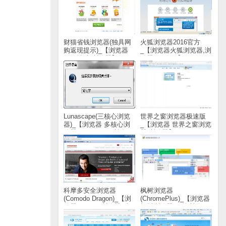
财猫省钱浏览器(独具网
火狐浏览器2016官方
购返现提示)_【浏览器
_【浏览器火狐浏览器,浏
网购辅助,浏览器】
览器,FireFox】(588KB)
(1.5M)
Lunascape(三核心浏览
世界之窗浏览器极速版
器)_【浏览器 多核心浏
_【浏览器 世界之窗浏览
览器,Lunascape,浏览
器,浏览器】(20.8M)
器】(25.8M)
科摩多安全浏览器
枫树浏览器
(Comodo Dragon)_【浏
(ChromePlus)_【浏览器
览器Comodo浏览器,科
枫树浏览器,双核浏览
摩多浏览器】(52.9M)
器】(37.6M)