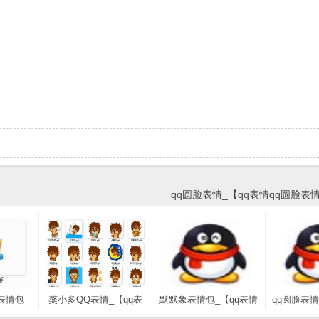
qq圆脸表情_【qq表情qq圆脸表情】
表情包
獒小多QQ表情_【qq表
默默象表情包_【qq表情
qq圆脸表情
馆长拍桌
情獒小多QQ表情,qq表
表情包】(3.6M)
圆脸表情】