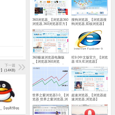
360浏览器_【浏览器360
搜狗浏览器_【浏览器搜
浏览器,360浏览器官方】
狗浏览器,双核浏览器】
(48M)
(37.8M)
360极速浏览器电脑版
IE9.0中文版官方_【浏览
_【浏览器360浏览
器 IE9,IE浏览器】
下一篇
器,360浏览器极速版】
(17.7M)
(38.8M)
(14KB)
世界之窗浏览器3.0_【浏
超速浏览器_【浏览器超
览器 世界之窗浏览器,浏
速浏览器,浏览器】
览器】(16.5M)
(2.0M)
_【qq表情qq
(14KB)