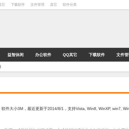
其它
下载软件
文件管理
其它
软件分类
益智休闲
办公软件
QQ其它
下载软件
文件管
)
M，最近更新于2014/8/1，支持Vista, Win8, WinXP, win7, Wi