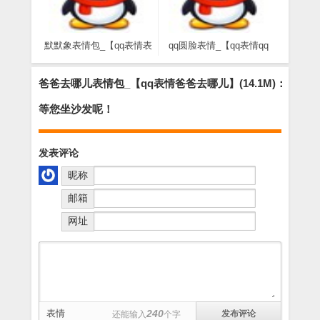
默默象表情包_【qq表情表
qq圆脸表情_【qq表情qq
情包】(3.6M)
圆脸表情】(14KB)
爸爸去哪儿表情包_【qq表情爸爸去哪儿】(14.1M)：
等您坐沙发呢！
发表评论
昵称
邮箱
网址
表情
240
还能输入
个字