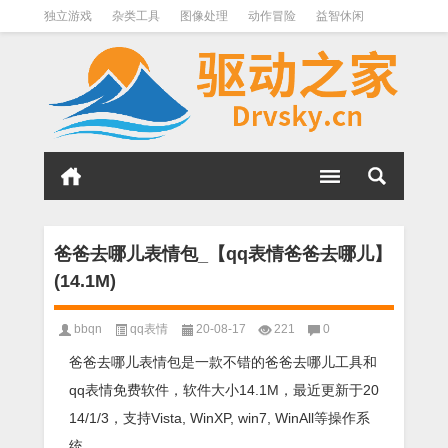
独立游戏
杂类工具
图像处理
动作冒险
益智休闲
办公软件
QQ其它
下载软件
文件管理
其它
软件分类
爸爸去哪儿表情包_【qq表情爸爸去哪儿】
(14.1M)
bbqn
qq表情
20-08-17
221
0
爸爸去哪儿表情包是一款不错的爸爸去哪儿工具和
qq表情免费软件，软件大小14.1M，最近更新于20
14/1/3，支持Vista, WinXP, win7, WinAll等操作系
统。