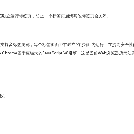
，由沙箱独立运行标签页，防止一个标签页崩溃其他标签页会关闭。
Chrome支持多标签浏览，每个标签页面都在独立的“沙箱”内运行，在提高安全
rome基于更强大的JavaScript V8引擎，这是当前Web浏览器所无
议。