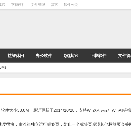
其它
下载软件
文件管理
其它
软件分类
益智休闲
办公软件
QQ其它
下载软件
文件管
0M)
3.0M，最近更新于2014/10/28，支持WinXP, win7, WinAll
安全性好，速度很快，由沙箱独立运行标签页，防止一个标签页崩溃其他标签页会