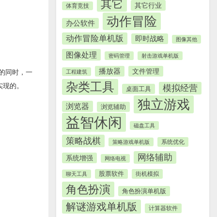
其它
其它行业
体育竞技
动作冒险
办公软件
动作冒险单机版
即时战略
图像其他
图像处理
密码管理
射击游戏单机版
播放器
文件管理
性的同时，一
工程建筑
杂类工具
法实现的。
模拟经营
桌面工具
独立游戏
浏览器
浏览辅助
益智休闲
磁盘工具
策略战棋
系统优化
策略游戏单机版
网络辅助
系统增强
网络电视
股票软件
街机模拟
聊天工具
角色扮演
角色扮演单机版
解谜游戏单机版
计算器软件