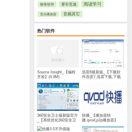
阅读学习
赛车竞速
财务软件
音频其它
音乐播放器
热门软件
Source Insight_【编程
迅雷8最新版_【下载软
开发】(4.8M)
件迅雷7,迅雷下载,下载
软件】(28.8M)
360安全卫士最新版官方
快播_【播放器快
_【系统优化360安全卫
播,qvod,p2p播放器】
士】(60.2M)
(30.9M)