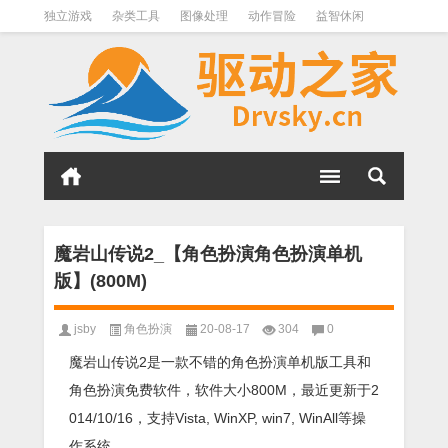
独立游戏
杂类工具
图像处理
动作冒险
益智休闲
办公软件
QQ其它
下载软件
文件管理
其它
软件分类
魔岩山传说2_【角色扮演角色扮演单机
版】(800M)
jsby
角色扮演
20-08-17
304
0
魔岩山传说2是一款不错的角色扮演单机版工具和
角色扮演免费软件，软件大小800M，最近更新于2
014/10/16，支持Vista, WinXP, win7, WinAll等操
作系统。