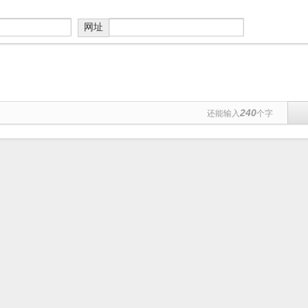
网址
240
还能输入
个字