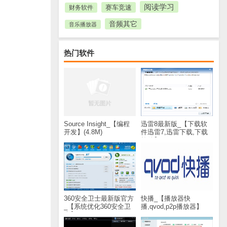
阅读学习
赛车竞速
财务软件
音频其它
音乐播放器
热门软件
Source Insight_【编程
迅雷8最新版_【下载软
开发】(4.8M)
件迅雷7,迅雷下载,下载
软件】(28.8M)
360安全卫士最新版官方
快播_【播放器快
_【系统优化360安全卫
播,qvod,p2p播放器】
士】(60.2M)
(30.9M)