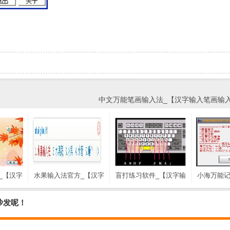
中文万能笔画输入法_【汉字输入笔画输入】(
_【汉字
水果输入法官方_【汉字
盲打练习软件_【汉字输
小海万能记
软件,打
输入水果输入法】
入盲打练习软件,打字练
输入小海万
人输入
(12.6M)
习】(3.3M)
事本】(
沙发呢！
B)