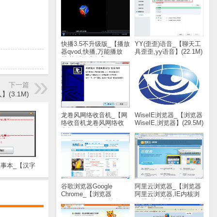
快播3.5不升级版_【播放
YY(歪歪)语音_【聊天工
器qvod,快播,万能播放
具歪歪,yy语音】(22.1M)
器,快播经典版】(2.9M)
下一篇
3.1M)
龙卷风网络收音机_【网
WiseIE浏览器_【浏览器
络收音机龙卷风网络收
WiseIE,浏览器】(29.5M)
音机,网络收音机】
(1.8M)
事本_【汉字
能记事本,记
1.2M)
谷歌浏览器Google
阿里云浏览器_【浏览器
Chrome_【浏览器
阿里云浏览器,IE内核浏
Google Chrome,浏览
览器,浏览器】(20.8M)
器】(43.8M)