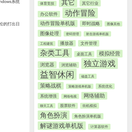
其它
dows系统
其它行业
体育竞技
动作冒险
办公软件
动作冒险单机版
即时战略
轻松的打出日
图像其他
图像处理
密码管理
射击游戏单机版
播放器
文件管理
工程建筑
杂类工具
模拟经营
桌面工具
独立游戏
浏览器
浏览辅助
益智休闲
磁盘工具
策略战棋
系统优化
策略游戏单机版
网络辅助
系统增强
网络电视
股票软件
街机模拟
聊天工具
角色扮演
角色扮演单机版
解谜游戏单机版
计算器软件