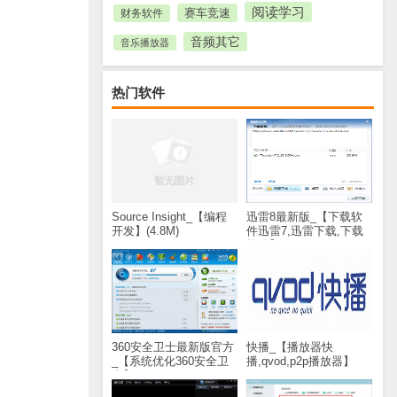
阅读学习
赛车竞速
财务软件
音频其它
音乐播放器
热门软件
Source Insight_【编程
迅雷8最新版_【下载软
开发】(4.8M)
件迅雷7,迅雷下载,下载
软件】(28.8M)
360安全卫士最新版官方
快播_【播放器快
_【系统优化360安全卫
播,qvod,p2p播放器】
士】(60.2M)
(30.9M)