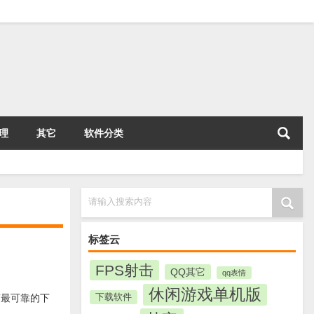
理
其它
软件分类
请输入搜索内容
标签云
FPS射击
QQ其它
qq表情
休闲游戏单机版
下载软件
南最可靠的下