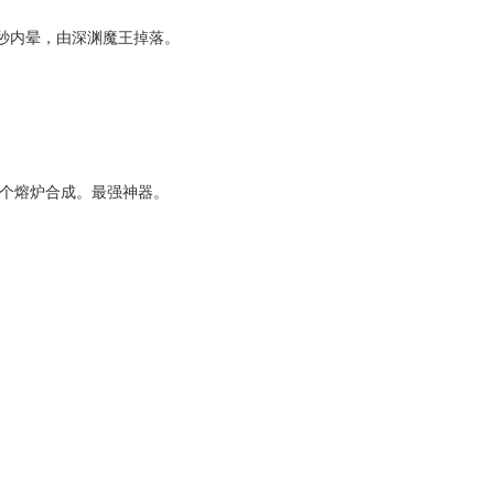
1秒内晕，由深渊魔王掉落。
个熔炉合成。最强神器。