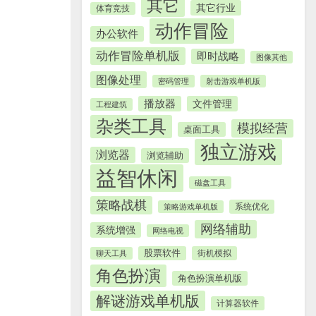
其它
其它行业
体育竞技
动作冒险
办公软件
动作冒险单机版
即时战略
图像其他
图像处理
密码管理
射击游戏单机版
播放器
文件管理
工程建筑
杂类工具
模拟经营
桌面工具
独立游戏
浏览器
浏览辅助
益智休闲
磁盘工具
策略战棋
系统优化
策略游戏单机版
网络辅助
系统增强
网络电视
股票软件
街机模拟
聊天工具
角色扮演
角色扮演单机版
解谜游戏单机版
计算器软件