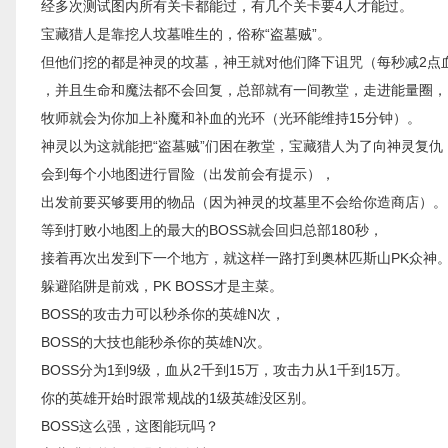
经多次测试图内所有关卡都能过，有几个关卡要4人才能过。
宝藏猎人是靠挖人坟墓唯生的，俗称“盗墓贼”。
但他们挖的都是神灵的坟墓，神王就对他们降下诅咒（每秒减2点
，并且生命和魔法都不会回复，总部就有一间教堂，走进能量圈，
牧师就会为你加上补魔和补血的光环（光环能维持15分钟）。
神灵以为这就能把“盗墓贼”们困在教堂，宝藏猎人为了向神灵复仇
会到每个小地图进行冒险（出发前会有提示），
出发前要买够要用的物品（因为神灵的坟墓里不会给你造商店）。
等到打败小地图上的最大的BOSS就会回归总部180秒，
接着再次出发到下一个地方，就这样一路打到奥林匹斯山PK众神
躲避陷阱是前戏，PK BOSS才是主菜。
BOSS的攻击力可以秒杀你的英雄N次，
BOSS的大技也能秒杀你的英雄N次。
BOSS分为1到9级，血从2千到15万，攻击力从1千到15万。
你的英雄开始时跟常规战的1级英雄没区别。
BOSS这么强，这图能玩吗？