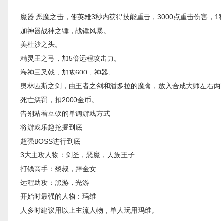
魔器:恶魔之击，使英雄3秒内获得技能重击，3000点重击伤害，
加神器战神之锤，战锤风暴。
美杜沙之头。
精灵王之弓，加5倍远程攻击力。
海神三叉戟，加攻600，神器。
奥林匹斯之剑，由王者之剑和潘多拉的魔盒，放入合成大师左右两
死亡惩罚，扣2000金币。
告别站着互砍的单调游戏方式
将游戏乐趣挖掘到底
超强BOSS进行到底
3大主攻人物：剑圣，恶魔，人族王子
打钱高手：黎叔，拜金女
远程助攻：黑游，光游
开始时最强的人物：玛维
人多时建议用以上主流人物，单人玩用玛维。