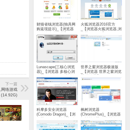
财猫省钱浏览器(独具网
火狐浏览器2016官方
购返现提示)_【浏览器
_【浏览器火狐浏览器,浏
网购辅助,浏览器】
览器,FireFox】(588KB)
(1.5M)
Lunascape(三核心浏览
世界之窗浏览器极速版
器)_【浏览器 多核心浏
_【浏览器 世界之窗浏览
览器,Lunascape,浏览
器,浏览器】(20.8M)
器】(25.8M)
下一篇
,网络游戏
14.92G)
科摩多安全浏览器
枫树浏览器
(Comodo Dragon)_【浏
(ChromePlus)_【浏览器
览器Comodo浏览器,科
枫树浏览器,双核浏览
摩多浏览器】(52.9M)
器】(37.6M)