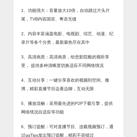
1、功能强大：音量放大10倍，自动跳过片头片
尾，TVB内容国语、粤语无缝
2、内容丰富涵盖电影、电视剧、综艺、动漫、纪
录片等各个分类，最新最热尽在其中
3、高清画质：高清画质，给您影院般的视听享
受， 提供多种清晰度切换适应不同网络情况
4、互动分享：一键分享喜欢的视频到空间、微
博，精彩直播节目边看边聊，互动无限
5、播放流畅：采用最先进的P2P下载引擎，提供
网络情况自适应等功能
6、预订提醒：可对直播节目、连载视频预订，通
过qqTips发出预订提醒，精彩不容错过