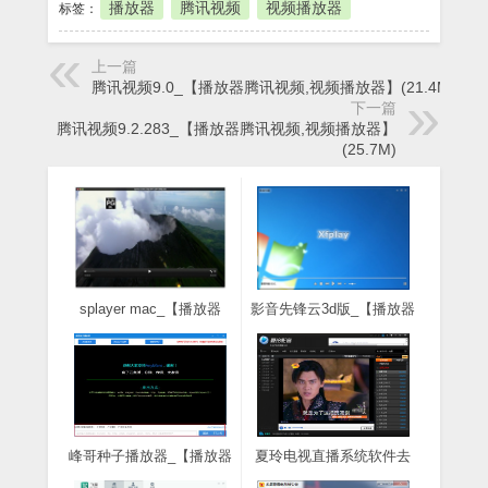
播放器
腾讯视频
视频播放器
标签：
上一篇
腾讯视频9.0_【播放器腾讯视频,视频播放器】(21.4M)
下一篇
腾讯视频9.2.283_【播放器腾讯视频,视频播放器】
(25.7M)
splayer mac_【播放器
影音先锋云3d版_【播放器
splayer mac,影音播放
影音先锋云3d版,视频播放
器】(10.6M)
器】(17.5M)
峰哥种子播放器_【播放器
夏玲电视直播系统软件去
种子播放器】(1.2M)
广告版_【播放器夏玲电视