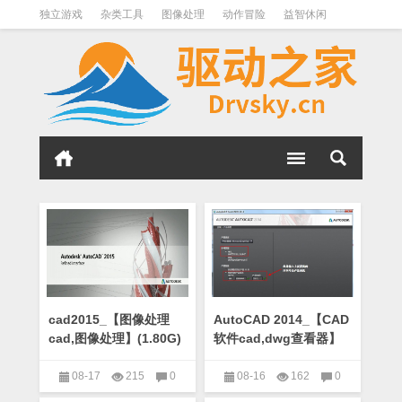
独立游戏
杂类工具
图像处理
动作冒险
益智休闲
办公软件
QQ其它
下载软件
文件管理
其它
软件分类
cad2015_【图像处理
AutoCAD 2014_【CAD
cad,图像处理】(1.80G)
软件cad,dwg查看器】
(3.91G)
08-17
215
0
08-16
162
0
图像处理
CAD软件