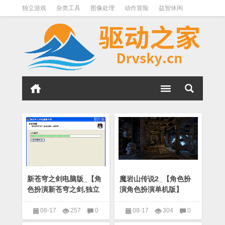
独立游戏
杂类工具
图像处理
动作冒险
益智休闲
办公软件
QQ其它
下载软件
文件管理
其它
软件分类
新苍穹之剑电脑版_【角
魔岩山传说2_【角色扮
色扮演新苍穹之剑,独立
演角色扮演单机版】
游戏】(112M)
(800M)
08-17
257
0
08-17
304
0
角色扮演
角色扮演