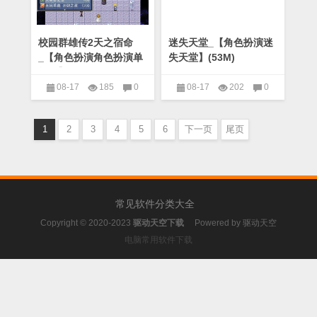
校园群雄传2天之宿命
迷失天堂_【角色扮演迷
_【角色扮演角色扮演单
失天堂】(53M)
机版】(300M)
08-17
185
0
08-17
202
0
角色扮演
角色扮演
1
2
3
4
5
6
下一页
尾页
常见软件分类大全
Copyright © 2020-2023
驱动天空下载
Powered by
驱动天空
电脑常用软件下载