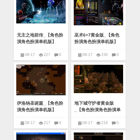
无主之地前传_【角色扮
巫术6+7黄金版_【角色
演角色扮演单机版】
扮演角色扮演单机版】
(6.22G)
(416M)
08-17
227
0
08-17
236
0
角色扮演
角色扮演
伊洛纳圣诞篇_【角色扮
地下城守护者黄金版
演角色扮演单机版】
_【角色扮演角色扮演单
(32M)
机版】(248M)
08-17
217
0
08-17
218
0
角色扮演
角色扮演