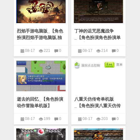
烈焰手游电脑版_【角色
丁神的诅咒恶魔战争
扮演烈焰手游电脑版,独
_【角色扮演角色扮演单
立游戏】(89.3M)
机版】(200M)
08-17
221
0
08-17
214
0
角色扮演
角色扮演
逝去的回忆_【角色扮演
八重天仿传奇单机版
动作冒险单机版】
_【角色扮演八重天仿传
(110M)
奇单机版】(221M)
08-17
199
0
08-17
203
0
角色扮演
角色扮演